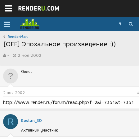
RenderMan
[OFF] Эпохальное произведение :))
А
Д
-
2 ноя 2002
в
а
т
т
о
а
Guest
р
с
т
о
е
з
м
д
2 ноя 2002
ы
а
н
http://www.render.ru/forum/read.php?f=2&i=7351&t=7351
и
я
R
Ruslan_3D
Активный участник