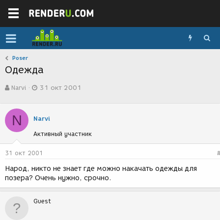
Poser
Одежда
А
Д
Narvi
31 окт 2001
в
а
т
т
о
а
N
р
с
Narvi
т
о
Активный участник
е
з
м
д
ы
а
31 окт 2001
н
Народ, никто не знает где можно накачать одежды для
и
позера? Очень нужно, срочно.
я
Guest