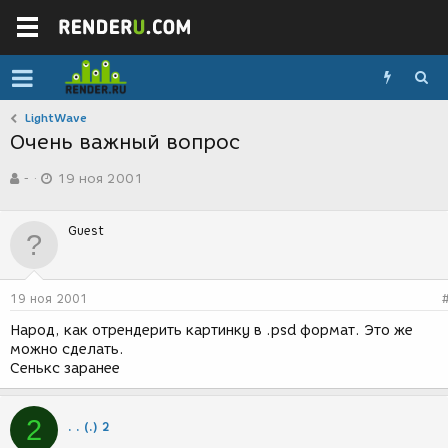
LightWave
Очень важный вопрос
А
Д
-
19 ноя 2001
в
а
т
т
о
а
Guest
р
с
т
о
е
з
м
д
19 ноя 2001
ы
а
н
Народ, как отрендерить картинку в .psd формат. Это же
и
можно сделать.
я
Сенькс заранее
2
. . (.) 2