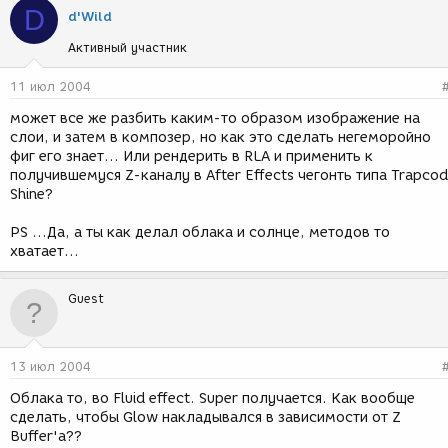
D
d'Wild
Активный участник
11 июл 2004
может все же разбить каким-то образом изображение на
слои, и затем в композер, но как это сделать негеморойно
фиг его знает... Или рендерить в RLA и применить к
получившемуся Z-каналу в After Effects чегонть типа Trapco
Shine?
PS ...Да, а ты как делал облака и солнце, методов то
хватает...
Guest
13 июл 2004
Облака то, во Fluid effect. Super получается. Как вообще
сделать, чтобы Glow накладывался в зависимости от Z
Buffer'а??