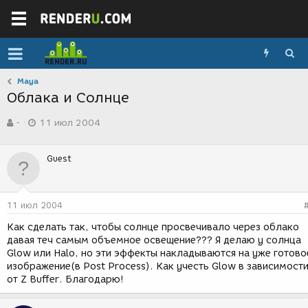
Maya
Облака и Солнце
А
Д
-
11 июл 2004
в
а
т
т
о
а
Guest
р
с
т
о
е
з
м
д
11 июл 2004
ы
а
н
Как сделать так, чтобы солнце просвечивало через облако
и
давая теч самым объемное освещение??? Я делаю у солнца
я
Glow или Halo, но эти эффекты накладываются на уже готово
изображение(в Post Process). Как учесть Glow в зависимост
от Z Buffer. Благодарю!