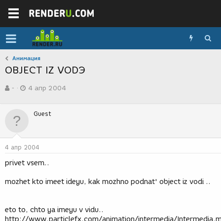
Анимация
OBJECT IZ VODЭ
А
Д
-
4 апр 2004
в
а
т
т
о
а
Guest
р
с
т
о
е
з
м
д
4 апр 2004
ы
а
н
privet vsem..
и
я
mozhet kto imeet ideyu, kak mozhno podnat' object iz vodi ..
eto to, chto ya imeyu v vidu..
http://www.particlefx.com/animation/intermedia/Intermedia.