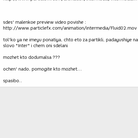
sdes' malenkoe preview video povishe :
http://www.particlefx.com/animation/intermedia/Fluid02.mov
tol'ko ya ne imeyu ponatiya, chto eto za partikli, padayushiye na
slovo "Inter" i chem oni sdelani
mozhet kto dodumalsa ???
ochen' nado, pomogite kto mozhet...
spasibo..