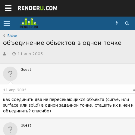
Rhino
объединение обьектов в одной точке
А
Д
-
11 апр 2005
в
а
т
т
о
а
Guest
р
с
т
о
е
з
м
д
11 апр 2005
ы
а
н
как соединить два не пересекающихся объекта (curve, или
и
surface,или solid) в одной заданной точке, стащить их к ней и
я
объединить? спасибо)
Guest