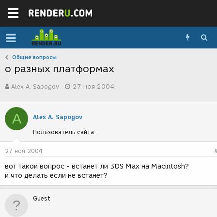
Общие вопросы
о разных платформах
А
Д
Alex A. Sapogov
27 ноя 2004
в
а
т
т
о
а
A
р
с
Alex A. Sapogov
т
о
Пользователь сайта
е
з
м
д
ы
а
27 ноя 2004
н
вот такой вопрос - встанет ли 3DS Max на Macintosh?
и
и что делать если не встанет?
я
Guest