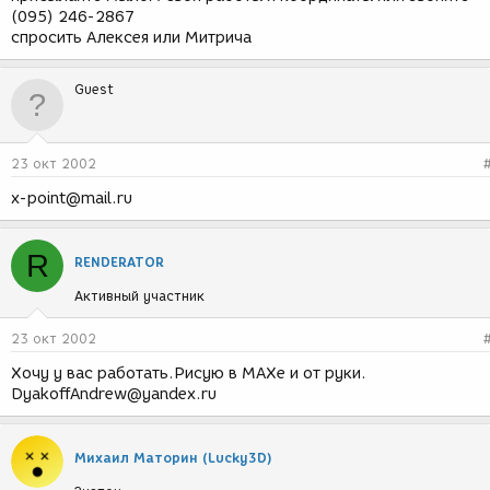
(095) 246-2867
спросить Алексея или Митрича
Guest
23 окт 2002
x-point@mail.ru
R
RENDERATOR
Активный участник
23 окт 2002
Хочу у вас работать.Рисую в MAXе и от руки.
DyakoffAndrew@yandex.ru
Михаил Маторин (Lucky3D)