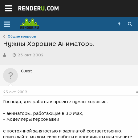
Общие вопросы
Нужны Хорошие Аниматоры
А
Д
-
23 окт 2002
в
а
т
т
о
а
Guest
р
с
т
о
е
з
м
д
23 окт 2002
ы
а
н
Господа, для работы в проекте нужны хорошие:
и
я
- аниматоры, работающие в 3D Max,
- моделлеры персонажей
с постоянной занятостью и зарплатой соответственно,
присылайте мылом свои работы и координаты или звоните