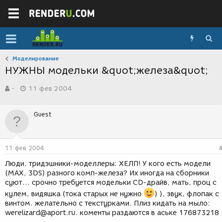
Моделирование
НУЖНЫ модельки &quot;железа&quot;
А
Д
-
11 фев 2004
в
а
т
т
о
а
Guest
р
с
т
о
е
з
м
д
11 фев 2004
ы
а
н
Люди, тридэшники-моделлеры: ХЕЛП! У кого есть модели
и
(MAX, 3DS) разного комп-железа? Их иногда на сборники
я
суют... срочно требуется модельки CD-драйв, мать, проц с
кулем, видяшка (тока старых не нужно
) ), звук, флопак с
винтом. желательно с текстурками. Плиз кидать на мыло:
werelizard@aport.ru. коменты раздаются в аське 176873218