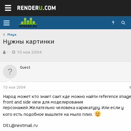
Maya
Нужны картинки
А
Д
-
10 ноя 2004
в
а
т
т
о
а
Guest
р
с
т
о
е
з
м
д
10 ноя 2004
ы
а
н
Народ может кто знает саит кде можно найти reference imag
и
front and side view для моделирования
я
персонажей.Желательно человека карикатуру.Или если у
кого есть подобное вышлите на мыло плиз.
DEL@nextmail.ru