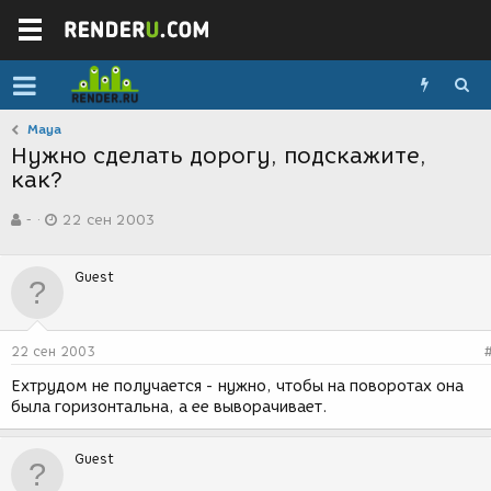
Maya
Нужно сделать дорогу, подскажите,
как?
А
Д
-
22 сен 2003
в
а
т
т
о
а
Guest
р
с
т
о
е
з
м
д
22 сен 2003
ы
а
н
Ехтрудом не получается - нужно, чтобы на поворотах она
и
была горизонтальна, а ее выворачивает.
я
Guest