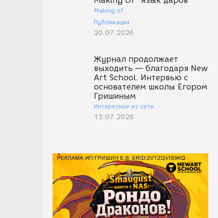
Making Of "Язык даров"
Making of
Публикации
20.07.2026
Журнал продолжает
выходить — благодаря New
Art School. Интервью с
основателем школы Егором
Гришиным
Интересное из сети
15.07.2026