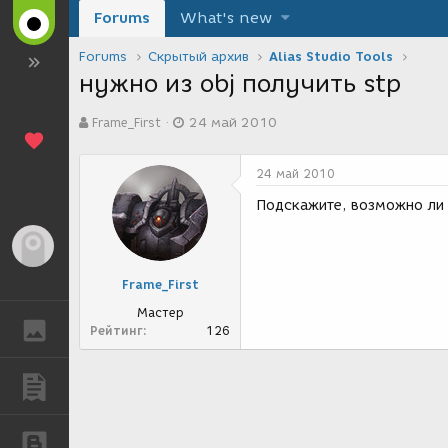
Forums
What's new
Forums
Скрытый архив
Alias Studio Tools
нужно из obj получить stp
А
Д
Frame_First
24 май 2010
в
а
т
т
о
а
24 май 2010
р
с
т
о
Подскажите, возможно ли 
е
з
м
д
Гость
ы
а
н
Frame_First
и
я
Мастер
ГАЛЕРЕЯ
Рейтинг
126
ПУБЛИКАЦИИ
БЛОГИ