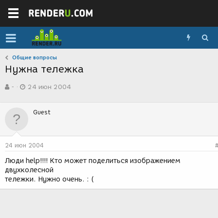
Общие вопросы
Нужна тележка
А
Д
-
24 июн 2004
в
а
т
т
о
а
Guest
р
с
т
о
е
з
м
д
24 июн 2004
ы
а
н
Люди help!!!! Кто может поделиться изображением
и
двухколесной
я
тележки. Нужно очень. : (