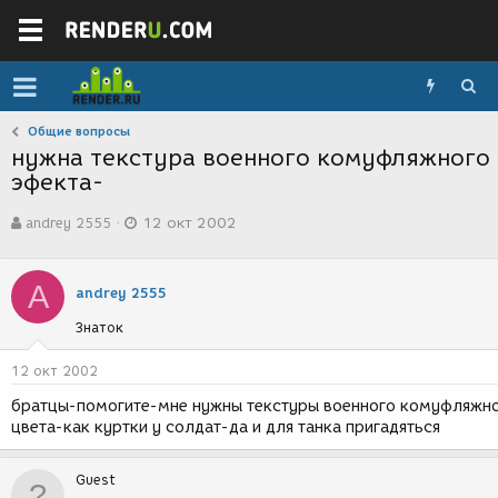
Общие вопросы
нужна текстура военного комуфляжного
эфекта-
А
Д
andrey 2555
12 окт 2002
в
а
т
т
о
а
A
р
с
andrey 2555
т
о
Знаток
е
з
м
д
ы
а
12 окт 2002
н
братцы-помогите-мне нужны текстуры военного комуфляжн
и
цвета-как куртки у солдат-да и для танка пригадяться
я
Guest