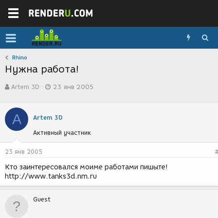
Rhino
Нужна работа!
А
Д
Artem 3D
23 янв 2005
в
а
т
т
о
а
A
р
с
Artem 3D
т
о
Активный участник
е
з
м
д
ы
а
23 янв 2005
н
Кто заинтересовался моиме работами пишыте!
и
http://www.tanks3d.nm.ru
я
Guest