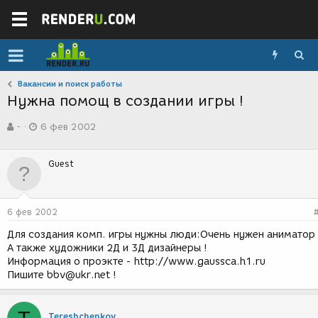
Вакансии и поиск работы
Нужна помощ в создании игры !
А
Д
-
6 фев 2002
в
а
т
т
о
а
Guest
р
с
т
о
е
з
м
д
6 фев 2002
ы
а
н
Для создания комп. игры нужны люди:Очень нужен аниматор 
и
А также художники 2Д и 3Д дизайнеры !
я
Информация о проэкте - http://www.gaussca.h1.ru
Пишите bbv@ukr.net !
Tereshchenkov