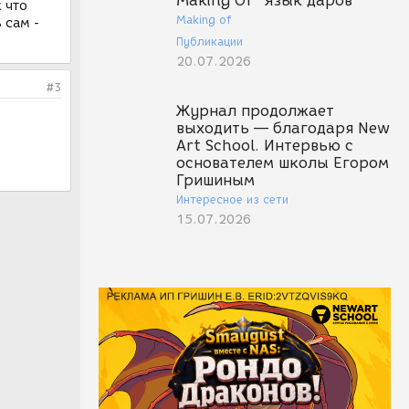
Making Of "Язык даров"
к что
Making of
 сам -
Публикации
20.07.2026
#3
Журнал продолжает
выходить — благодаря New
Art School. Интервью с
основателем школы Егором
Гришиным
Интересное из сети
15.07.2026