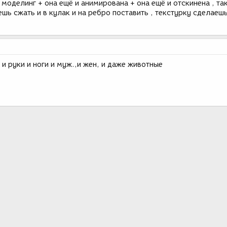
 моделинг + она ещё и анимирована + она ещё и отскинена , та
ь сжать и в кулак и на ребро поставить , текстурку сделаешь
 и руки и ноги и муж.,и жен, и даже животные