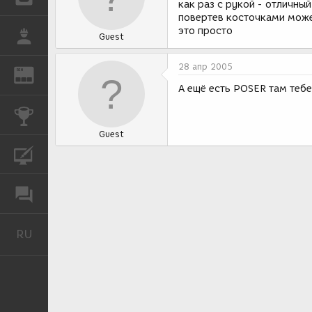
как раз с рукой - отличный
повертев косточками можеш
это просто
РАБОТА
Guest
28 апр 2005
REN
ЖУРНАЛ
А ещё есть POSER там тебе
КОНКУРСЫ
Guest
КУРСЫ
ФОРУМ
RU
Русский