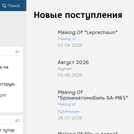
Поиск
Новые поступления
Making Of "Leprechaun"
Making of
03.08.2026
#1
Август 2026
ь на
Журнал
02.08.2026
которую
Making Of
!!!
"Бронеавтомобиль БА-М85"
Making of
Публикации
28.07.2026
#2
т тутор