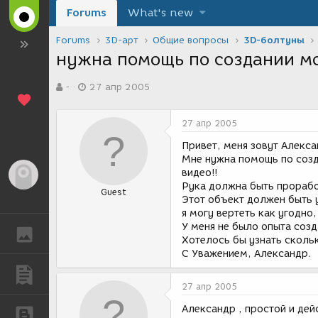
Forums
What's new
Forums
3D-арт
Общие вопросы
3D-болтуны
нужна помощь по создании м
А
Д
-
27 апр 2005
в
а
т
т
о
а
27 апр 2005
р
с
т
о
Привет, меня зовут Алекса
е
з
Мне нужна помощь по созд
м
д
видео!!
Гость
ы
а
Рука должна быть прорабо
Guest
н
Этот объект должен быть 
и
я могу вертеть как угодно
я
У меня не было опыта созд
ГАЛЕРЕЯ
Хотелось бы узнать сколь
С Уважением, Александр.
ПУБЛИКАЦИИ
27 апр 2005
Александр , простой и дейс
БЛОГИ