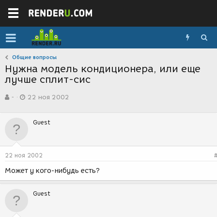
Общие вопросы
Нужна модель кондиционера, или еще
лучше сплит-сис
А
Д
-
22 ноя 2002
в
а
т
т
о
а
Guest
р
с
т
о
е
з
м
д
22 ноя 2002
ы
а
н
Может у кого-нибудь есть?
и
я
Guest