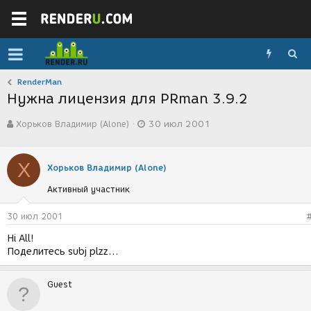
RenderMan
Нужна лицензия для PRman 3.9.2
А
Д
Хорьков Владимир (Alone)
30 июл 2001
в
а
т
т
о
а
Х
р
с
Хорьков Владимир (Alone)
т
о
Активный участник
е
з
м
д
ы
а
30 июл 2001
н
Hi All!
и
Поделитесь subj plzz...
я
Guest