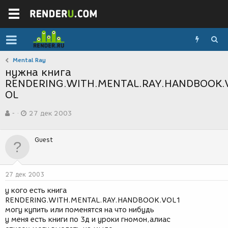
Mental Ray
нужна книга
RENDERING.WITH.MENTAL.RAY.HANDBOOK.
OL
А
Д
-
27 дек 2003
в
а
т
т
о
а
Guest
р
с
т
о
е
з
м
д
27 дек 2003
ы
а
н
у кого есть книга
и
RENDERING.WITH.MENTAL.RAY.HANDBOOK.VOL1
я
могу купить или поменятся на что нибудь
у меня есть книги по 3д и уроки гномон,алиас