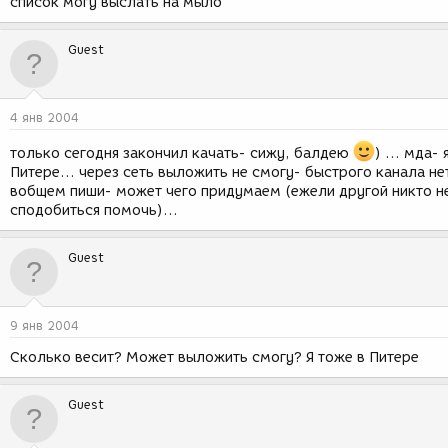
список могу выслать на мыло
Guest
4 янв 2004
только сегодня закончил качать- сижу, балдею
) ... мда- 
Питере... через сеть выложить не смогу- быстрого канала нет
вобщем пиши- может чего придумаем (ежели другой никто н
сподобиться помочь)...
Guest
9 янв 2004
Сколько весит? Может выложить смогу? Я тоже в Питере
Guest