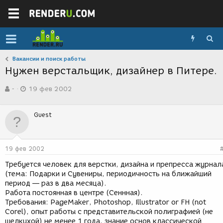
Вакансии и поиск работы
Нужен верстальщик, дизайнер в Питере.
А
Д
-
19 фев 2002
в
а
т
т
о
а
Guest
р
с
т
о
е
з
м
д
19 фев 2002
ы
а
н
Требуется человек для верстки, дизайна и препресса журнал
и
(тема: Подарки и Сувениры, периодичность на ближайший
я
период — раз в два месяца).
Работа постоянная в центре (Сеннная).
Требования: PageMaker, Photoshop, Illustrator or FH (not
Corel), опыт работы с представительской полиграфией (не
шелкухой) не менее 1 года, знание основ классической