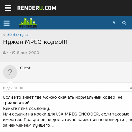
3D-болтуны
Нужен MPEG кодер!!!
А
Д
-
6 дек 2000
в
а
т
т
о
а
Guest
р
с
т
о
е
з
м
д
6 дек 2000
ы
а
н
Если кто знает где можно скачать нормальный кодер, не
и
триаловский.
я
Киньте плиз ссылочку.
Или ссылки на креки для LSX MPEG ENCODER, если таковые
имеются. Правдо он не достаточно качественно конвертит, н
за неименеем лучшего...