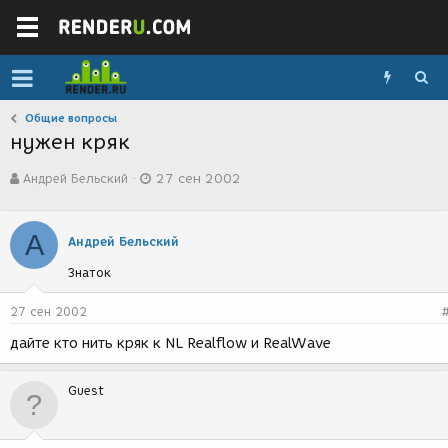
Общие вопросы
нужен кряк
А
Д
Андрей Бельский
27 сен 2002
в
а
т
т
о
а
А
р
с
Андрей Бельский
т
о
Знаток
е
з
м
д
ы
а
27 сен 2002
н
дайте кто нить кряк к NL Realflow и RealWave
и
я
Guest