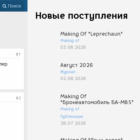
Поиск
Новые поступления
Making Of "Leprechaun"
Making of
03.08.2026
#1
лпер
Август 2026
Журнал
02.08.2026
Making Of
#2
"Бронеавтомобиль БА-М85"
Making of
Публикации
28.07.2026