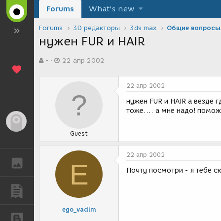
Forums
What's new
Forums
3D редакторы
3ds max
Общие вопросы
нужен FUR и HAIR
А
Д
-
22 апр 2002
в
а
т
т
о
а
22 апр 2002
р
с
т
о
нужен FUR и HAIR а везде г
е
з
тоже.... а мне надо! помож
м
д
Гость
ы
а
Guest
н
и
я
22 апр 2002
ГАЛЕРЕЯ
E
Почту посмотри - я тебе ск
ПУБЛИКАЦИИ
ego_vadim
БЛОГИ