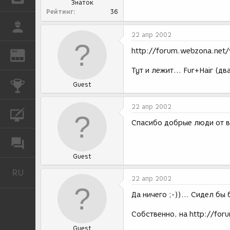
Знаток
Рейтинг
36
РАБОТА
22 апр 2002
http://forum.webzona.net
REN
ЖУРНАЛ
Тут и лежит... Fur+Hair (дв
КОНКУРСЫ
Guest
22 апр 2002
КУРСЫ
Спасибо добрые люди от вс
ФОРУМ
Guest
RU
Русский
22 апр 2002
Да ничего ;-))... Сидел бы 
Собственно, на http://for
Guest