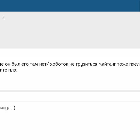
де он был его там нет/ хоботок не грузиться майтанг тоже пхе
ите плз.
инул..)