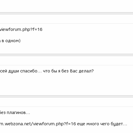
/viewforum.php?f=16
а в одном)
ей души спасибо... что бы я без Вас делал?
без плагинов...
um.webzona.net/viewforum.php?f=16 еще много чего будет...