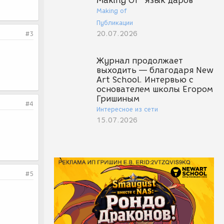
Making Of "Язык даров"
Making of
Публикации
20.07.2026
#3
Журнал продолжает
выходить — благодаря New
Art School. Интервью с
основателем школы Егором
Гришиным
#4
Интересное из сети
15.07.2026
#5