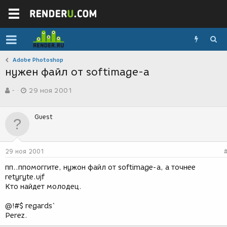
Adobe Photoshop
нужен файл от softimage-а
А
Д
-
29 ноя 2001
в
а
т
т
о
а
Guest
р
с
т
о
е
з
м
д
29 ноя 2001
ы
а
н
пп..ппомоггите, нужон файл от softimage-а, а точнее
и
retyryte.ujf
я
Кто найдет молодец.
@!#$ regards`
Perez.