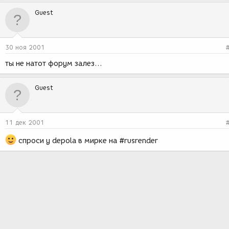
Guest
30 ноя 2001
ты не натот форум залез...
Guest
11 дек 2001
спроси у depola в мирке на #rusrender