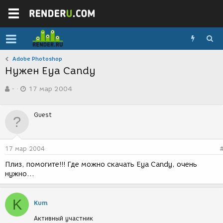
Adobe Photoshop
Нужен Eya Candy
А
Д
-
17 мар 2004
в
а
т
т
о
а
Guest
р
с
т
о
е
з
м
д
17 мар 2004
ы
а
н
Плиз, помогите!!! Где можно скачать Eya Candy, очень
и
нужно...
я
K
Kum
Активный участник