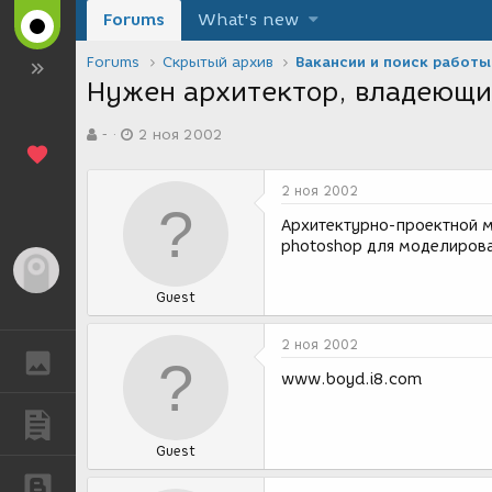
Forums
What's new
Forums
Скрытый архив
Вакансии и поиск работы
Нужен архитектор, владеющий
А
Д
-
2 ноя 2002
в
а
т
т
о
а
2 ноя 2002
р
с
т
о
Архитектурно-проектной м
е
з
photoshop для моделирова
м
д
Гость
ы
а
Guest
н
и
я
2 ноя 2002
ГАЛЕРЕЯ
www.boyd.i8.com
ПУБЛИКАЦИИ
Guest
БЛОГИ