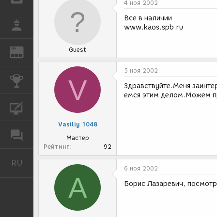
4 ноя 2002
Все в наличии
РАБОТА
www.kaos.spb.ru
Guest
REN
ЖУРНАЛ
5 ноя 2002
V
КОНКУРСЫ
Здравствуйте.Меня заинте
емся этим делом.Можем п
КУРСЫ
Vasiliy 1048
ФОРУМ
Мастер
Рейтинг
92
RU
Русский
6 ноя 2002
A
Борис Лазаревич, посмотр