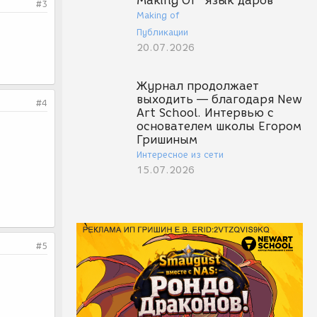
Making Of "Язык даров"
#3
Making of
Публикации
20.07.2026
Журнал продолжает
выходить — благодаря New
#4
Art School. Интервью с
основателем школы Егором
Гришиным
Интересное из сети
15.07.2026
#5