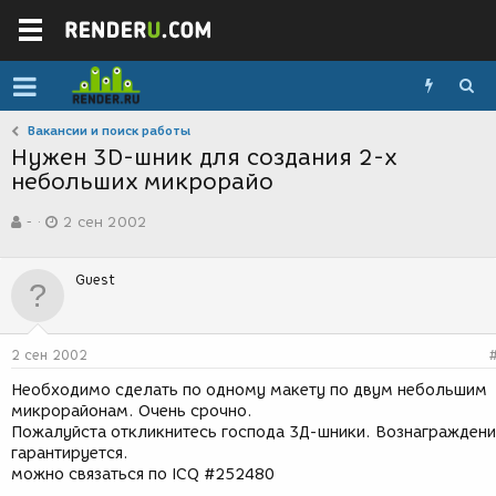
Вакансии и поиск работы
Нужен 3D-шник для создания 2-х
небольших микрорайо
А
Д
-
2 сен 2002
в
а
т
т
о
а
Guest
р
с
т
о
е
з
м
д
2 сен 2002
ы
а
н
Необходимо сделать по одному макету по двум небольшим
и
микрорайонам. Очень срочно.
я
Пожалуйста откликнитесь господа 3Д-шники. Вознагражден
гарантируется.
можно связаться по ICQ #252480