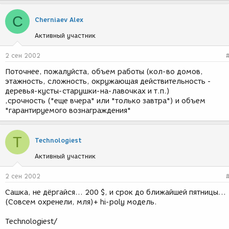
C
Cherniaev Alex
Активный участник
2 сен 2002
Поточнее, пожалуйста, объем работы (кол-во домов,
этажность, сложность, окружающая действительность -
деревья-кусты-старушки-на-лавочках и т.п.)
,срочность ("еще вчера" или "только завтра") и объем
"гарантируемого вознаграждения"
T
Technologiest
Активный участник
2 сен 2002
Сашка, не дёргайся... 200 $, и срок до ближайшей пятницы...
(Совсем охренели, мля)+ hi-poly модель.
Technologiest/