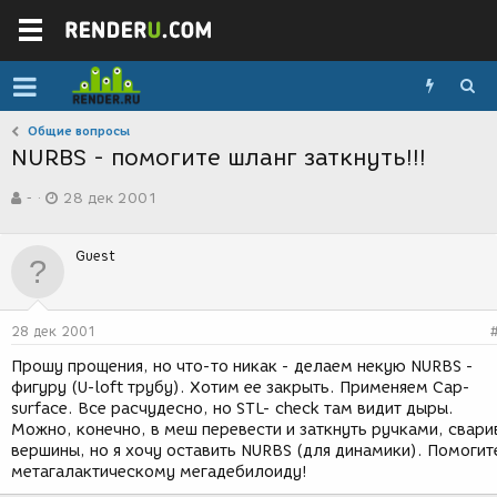
Общие вопросы
NURBS - помогите шланг заткнуть!!!
А
Д
-
28 дек 2001
в
а
т
т
о
а
Guest
р
с
т
о
е
з
м
д
28 дек 2001
ы
а
н
Прошу прощения, но что-то никак - делаем некую NURBS -
и
фигуру (U-loft трубу). Хотим ее закрыть. Применяем Cap-
я
surface. Все расчудесно, но STL- check там видит дыры.
Можно, конечно, в меш перевести и заткнуть ручками, свари
вершины, но я хочу оставить NURBS (для динамики). Помогит
метагалактическому мегадебилоиду!