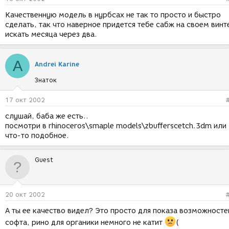
Качественную модель в нурбсах не так то просто и быстро
сделать, так что наверное придется тебе сабж на своем винт
искать месяца через два.
A
Andrei Karine
Знаток
17 окт 2002
слушай, баба же есть..
посмотри в rhinoceros\smaple models\zbufferscetch.3dm или
что-то подобное.
Guest
20 окт 2002
А ты ее качество видел? Это просто для показа возможносте
софта, рино для органики немного не катит
(