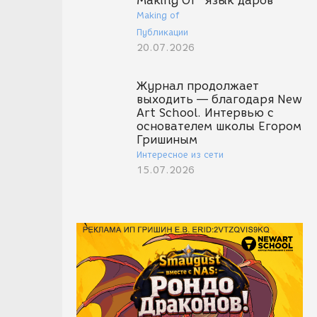
Making Of "Язык даров"
Making of
Публикации
20.07.2026
Журнал продолжает
выходить — благодаря New
Art School. Интервью с
основателем школы Егором
Гришиным
Интересное из сети
15.07.2026