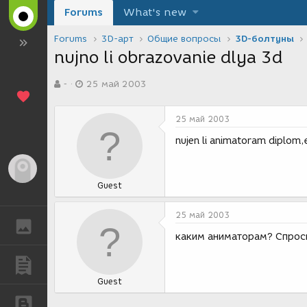
Forums
What's new
Forums
3D-арт
Общие вопросы
3D-болтуны
nujno li obrazovanie dlya 3d
А
Д
-
25 май 2003
в
а
т
т
о
а
25 май 2003
р
с
т
о
nujen li animatoram diplom,
е
з
м
д
Гость
ы
а
Guest
н
и
я
25 май 2003
ГАЛЕРЕЯ
каким аниматорам? Спроси
ПУБЛИКАЦИИ
Guest
БЛОГИ