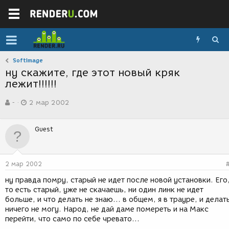
SoftImage
ну скажите, где этот новый кряк
лежит!!!!!!
А
Д
-
2 мар 2002
в
а
т
т
о
а
Guest
р
с
т
о
е
з
м
д
2 мар 2002
ы
а
н
ну правда помру, старый не идет после новой установки. Его
и
то есть старый, уже не скачаешь, ни один линк не идет
я
больше, и что делать не знаю... в общем, я в трауре, и делат
ничего не могу. Народ, не дай даме помереть и на Макс
перейти, что само по себе чревато...