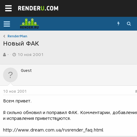
RenderMan
Новый ФАК
А
Д
-
10 ноя 2001
в
а
т
т
о
а
Guest
р
с
т
о
е
з
м
д
10 ноя 2001
ы
а
н
Всем привет.
и
я
Я сильно обновил и поправил ФАК. Комментарии, добавлени
и исправления приветствуются.
http://www.dream.com.ua/rusrender_faq.html