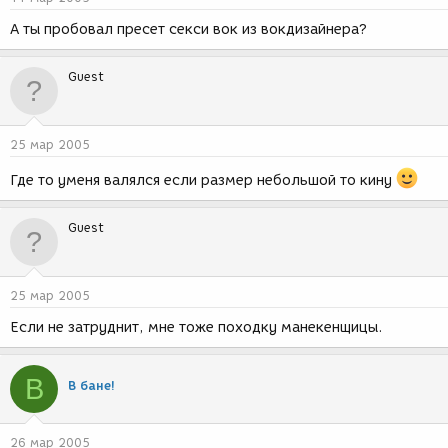
А ты пробовал пресет секси вок из вокдизайнера?
Guest
25 мар 2005
Где то уменя валялся если размер небольшой то кину
Guest
25 мар 2005
Если не затруднит, мне тоже походку манекенщицы.
В
В бане!
26 мар 2005