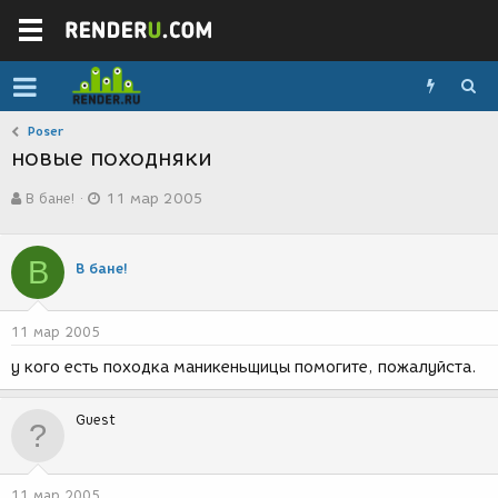
Poser
новые походняки
А
Д
В бане!
11 мар 2005
в
а
т
т
о
а
В
р
с
В бане!
т
о
е
з
м
д
11 мар 2005
ы
а
н
у кого есть походка маникеньщицы помогите, пожалуйста.
и
я
Guest
11 мар 2005