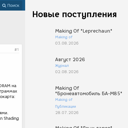
Поиск
Новые поступления
Making Of "Leprechaun"
Making of
03.08.2026
#1
Август 2026
Журнал
02.08.2026
SDRAM на
Making Of
ограммах
"Бронеавтомобиль БА-М85"
еокарта:
Making of
Публикации
28.07.2026
ями.
n Shading