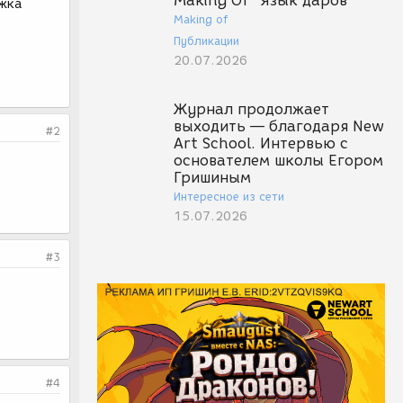
Making Of "Язык даров"
ржка
Making of
Публикации
20.07.2026
Журнал продолжает
выходить — благодаря New
#2
Art School. Интервью с
основателем школы Егором
Гришиным
Интересное из сети
15.07.2026
#3
#4