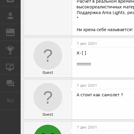
Расчёт в реальном времен
высокореалистичных мате
Поддержка Area Lights, реал
РАБОТА
"
Ни хрена себе называется!
REN
ЖУРНАЛ
7 дек 2001
КОНКУРСЫ
X-[ ]
!!!!!!!!!!!!
КУРСЫ
Guest
ФОРУМ
7 дек 2001
А стоит как самолет ?
RU
Русский
Guest
7 дек 2001