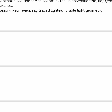
и отражений, преломлений объектов на поверхностях, подде
риалов.
истичных теней, ray traced lighting, visible light geometry.