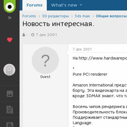
Forums
What's new
Forums
3D редакторы
3ds max
Общие вопросы
Новость интересная.
А
Д
-
7 дек 2001
в
а
т
т
о
а
7 дек 2001
р
с
т
о
На http://www.hardwarepo
е
з
м
д
"
Гость
ы
а
Pure PCI renderer
Guest
н
и
Amazon International пре
я
борту. Эта видеокарта на 
ГАЛЕРЕЯ
вроде 3DMAX знают, что та
Восемь чипов рендеринга 
ПУБЛИКАЦИИ
Производительность блока
Поддерживает стандартные
Language.
БЛОГИ