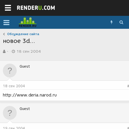
Обсуждение сайта
новое 3d...
А
Д
-
18 сен 2004
в
а
т
т
о
а
Guest
р
с
т
о
е
з
м
д
18 сен 2004
ы
а
н
http://www.deria.narod.ru
и
я
Guest
19 сен 2004