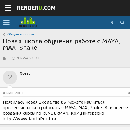
Общие вопросы
Новая школа обучения работе с MAYA,
MAX, Shake
А
Д
-
4 июн 2001
в
а
т
т
о
а
Guest
р
с
т
о
е
з
м
д
4 июн 2001
ы
а
н
Появилась новая школа где Вы можете научиться
и
профессионально работать с MAYA, MAX, Shake. В процессе
я
создания курсы по RENDERMAN. Кому интересно
http://www.NorthPoint.ru