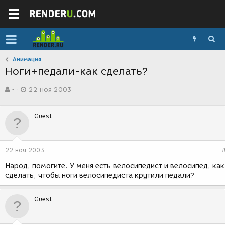
Анимация
Ноги+педали-как сделать?
А
Д
-
22 ноя 2003
в
а
т
т
о
а
Guest
р
с
т
о
е
з
м
д
22 ноя 2003
ы
а
н
Народ, помогите. У меня есть велосипедист и велосипед, как
и
сделать, чтобы ноги велосипедиста крутили педали?
я
Guest