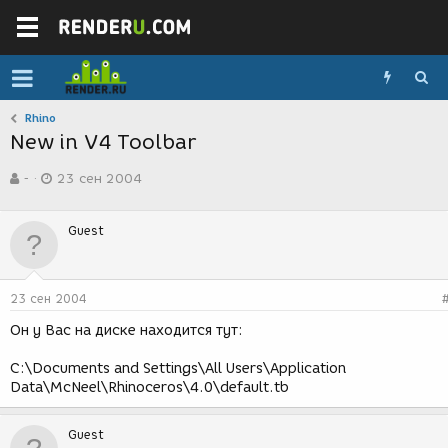
Rhino
New in V4 Toolbar
А
Д
-
23 сен 2004
в
а
т
т
о
а
Guest
р
с
т
о
е
з
м
д
23 сен 2004
ы
а
н
Он у Вас на диске находится тут:
и
я
C:\Documents and Settings\All Users\Application
Data\McNeel\Rhinoceros\4.0\default.tb
Guest