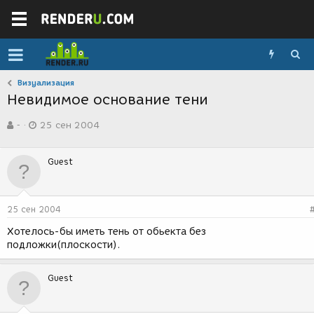
Визуализация
Невидимое основание тени
А
Д
-
25 сен 2004
в
а
т
т
о
а
Guest
р
с
т
о
е
з
м
д
25 сен 2004
ы
а
н
Хотелось-бы иметь тень от обьекта без
и
подложки(плоскости).
я
Guest