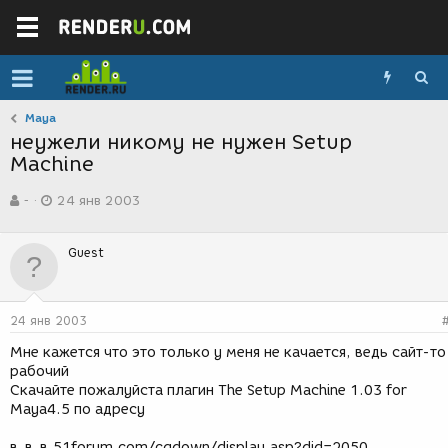
Maya
неужели никому не нужен Setup
Machine
А
Д
-
24 янв 2003
в
а
т
т
о
а
Guest
р
с
т
о
е
з
м
д
24 янв 2003
ы
а
н
Мне кажется что это только у меня не качается, ведь сайт-то
и
рабочий
я
Скачайте пожалуйста плагин The Setup Machine 1.03 for
Maya4.5 по адресу
в_в_в.51forum.com/cgdown/display.asp?did=2050