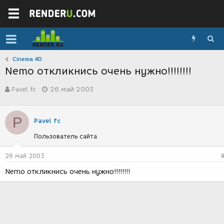
Cinema 4D
Nemo откликнись очень нужно!!!!!!!!
А
Д
Pavel fc
26 май 2003
в
а
т
т
о
а
P
р
с
Pavel fc
т
о
Пользователь сайта
е
з
м
д
ы
а
26 май 2003
н
Nemo откликнись очень нужно!!!!!!!!
и
я