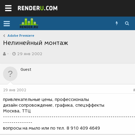
Adobe Premiere
Нелинейный монтаж
А
Д
-
29 янв 2002
в
а
т
т
о
а
Guest
р
с
т
о
е
з
м
д
29 янв 2002
ы
а
н
привлекательные цены, профессионалы
и
дизайн сопровождение, графика, спецэффекты
я
Москва, ТТЦ
--------------------------------------------------------------
--------------
вопросы на мыло или по тел. 8 910 409 4649