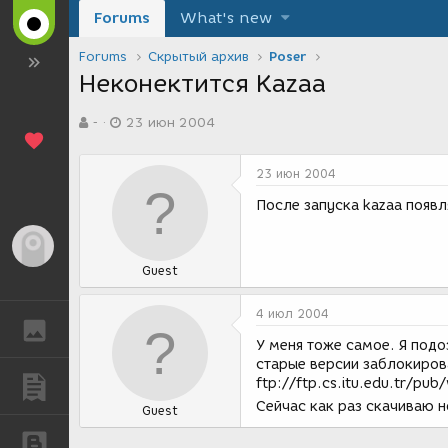
Forums
What's new
Forums
Скрытый архив
Poser
Неконектится Kazaa
А
Д
-
23 июн 2004
в
а
т
т
о
а
23 июн 2004
р
с
т
о
После запуска kazaa появл
е
з
м
д
Гость
ы
а
Guest
н
и
я
4 июл 2004
ГАЛЕРЕЯ
У меня тоже самое. Я подо
старые версии заблокирова
ftp://ftp.cs.itu.edu.tr/p
ПУБЛИКАЦИИ
Сейчас как раз скачиваю н
Guest
БЛОГИ