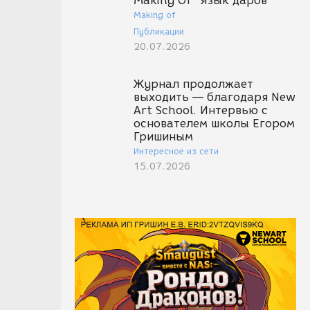
Making Of "Язык даров"
Making of
Публикации
20.07.2026
Журнал продолжает
выходить — благодаря New
Art School. Интервью с
основателем школы Егором
Гришиным
Интересное из сети
15.07.2026