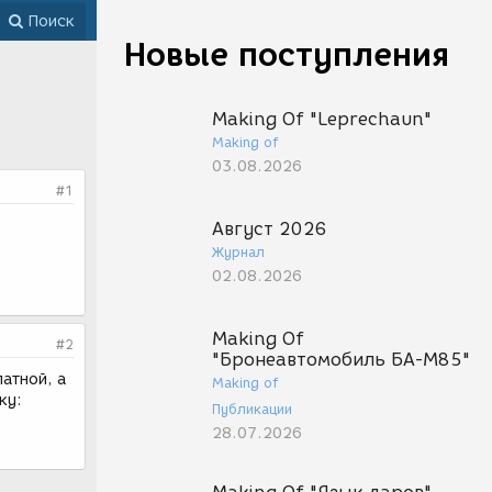
Поиск
Новые поступления
Making Of "Leprechaun"
Making of
03.08.2026
#1
Август 2026
Журнал
02.08.2026
Making Of
#2
"Бронеавтомобиль БА-М85"
латной, а
Making of
ку:
Публикации
28.07.2026