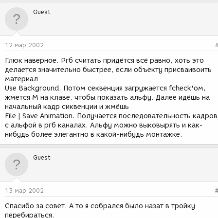
Guest
12 мар 2002
Глюк наверное. Ргб считать придётся всё равно, хоть это
делается значительно быстрее, если объекту присваивоить
материал
Use Background. Потом секвенция загружается fcheck'ом,
жмется M на клаве, чтобы показать альфу. Далее идёшь на
начальный кадр сиквенции и жмёшь
File | Save Animation. Получается последовательность кадров
с альфой в ргб каналах. Альфу можно выковырять и как-
нибудь более элегантно в какой-нибудь монтажке.
Guest
13 мар 2002
Спасибо за совет. А то я собрался было назат в тройку
перебираться.