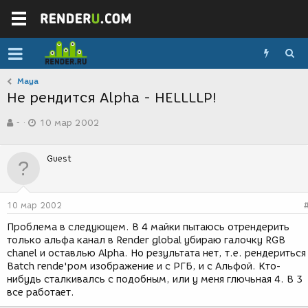
Maya
Не рендится Alpha - HELLLLP!
А
Д
-
10 мар 2002
в
а
т
т
о
а
Guest
р
с
т
о
е
з
м
д
10 мар 2002
ы
а
н
Проблема в следующем. В 4 майки пытаюсь отрендерить
и
только альфа канал в Render global убираю галочку RGB
я
chanel и оставлью Alpha. Но результата нет, т.е. рендериться
Batch rende'ром изображение и с РГБ, и с Альфой. Кто-
нибудь сталкивалсь с подобным, или у меня глючьная 4. В 3
все работает.