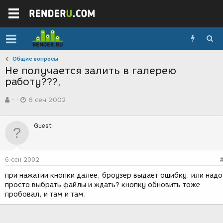
Общие вопросы
Не получается залить в галерею
работу???,
А
Д
-
6 сен 2002
в
а
т
т
о
а
Guest
р
с
т
о
е
з
м
д
6 сен 2002
ы
а
н
при нажатии кнопки далее, броузер выдаёт ошибку. или надо
и
просто выбрать файлы и ждать? кнопку обновить тоже
я
пробовал, и там и там.