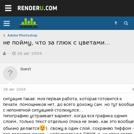
Adobe Photoshop
не пойму, что за глюк с цветами...
А
Д
-
28 авг 2004
в
а
т
т
о
а
Guest
р
с
т
о
е
з
м
д
28 авг 2004
ы
а
н
ситуация такая: моя первая работа, которая готовится к
и
печати. помощников нет, до всего дохожу сам. но тут вообщ
я
с непонятной ситуацией столкнулся...
типографию устраивает вариент, когда вся графика одним
слоем, только текст отдельно (пока не знаю, как это вообще
обычно делается
). свожу в один слой, сохраняю тиффом 