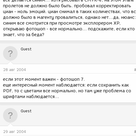
все делается синим... хотя рисовал в CMYK-е, на этом этапе
пролетов не должно было быть. пробовал корректировать
циан - ноль эмоций. циан снимал в таких количествах, что в
должно было в магенту провалиться, однако нет...да, нюанс:
синим все смотрится при просмотре эксплорером ХР,
открываю фотошоп - все нормально... подскажите, если кто
знает, что за беда?
Guest
28 авг 2004
если этот момент важен - фотошоп 7.
еще интересный момент наблюдается: если сохранить как
PDF, то с цветами все нормально, но там уже проблема со
шрифтами наблюдается...
Guest
29 авг 2004