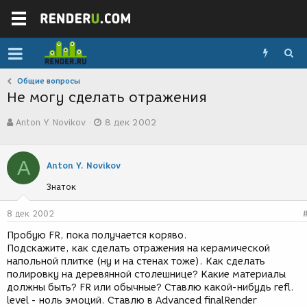
Общие вопросы
Не могу сделать отражения
А
Д
Anton Y. Novikov
8 дек 2002
в
а
т
т
о
а
A
р
с
Anton Y. Novikov
т
о
Знаток
е
з
м
д
ы
а
8 дек 2002
н
Пробую FR, пока получается коряво.
и
Подскажите, как сделать отражения на керамической
я
напольной плитке (ну и на стенах тоже). Как сделать
полировку на деревянной столешнице? Какие материалы
должны быть? FR или обычные? Ставлю какой-нибудь refl.
level - ноль эмоций. Ставлю в Advanced finalRender