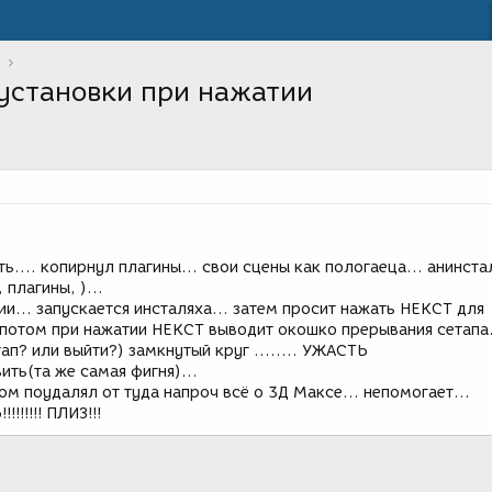
 установки при нажатии
ь.... копирнул плагины... свои сцены как пологаеца... анинста
плагины, )...
ии... запускается инсталяха... затем просит нажать НЕКСТ для
 потом при нажатии НЕКСТ выводит окошко прерывания сетапа.
ап? или выйти?) замкнутый круг ........ УЖАСТЬ
ить(та же самая фигня)...
ом поудалял от туда напроч всё о 3Д Максе... непомогает...
!!!!! ПЛИЗ!!!