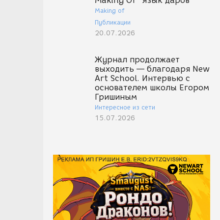
Making Of "Язык даров"
Making of
Публикации
20.07.2026
Журнал продолжает
выходить — благодаря New
Art School. Интервью с
основателем школы Егором
Гришиным
Интересное из сети
15.07.2026