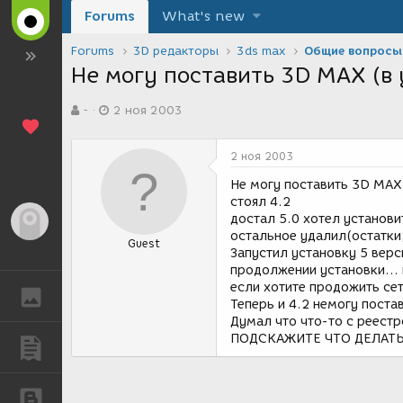
Forums
What's new
Forums
3D редакторы
3ds max
Общие вопросы
Не могу поставить 3D MAX (в
А
Д
-
2 ноя 2003
в
а
т
т
о
а
2 ноя 2003
р
с
т
о
Не могу поставить 3D MAX
е
з
стоял 4.2
м
д
достал 5.0 хотел установит
Гость
ы
а
остальное удалил(остатки, 
Guest
н
Запустил установку 5 верс
и
продолжении установки...
я
если хотите продожить сет
ГАЛЕРЕЯ
Теперь и 4.2 немогу постав
Думал что что-то с реестр
ПОДСКАЖИТЕ ЧТО ДЕЛАТЬ!!!!
ПУБЛИКАЦИИ
БЛОГИ