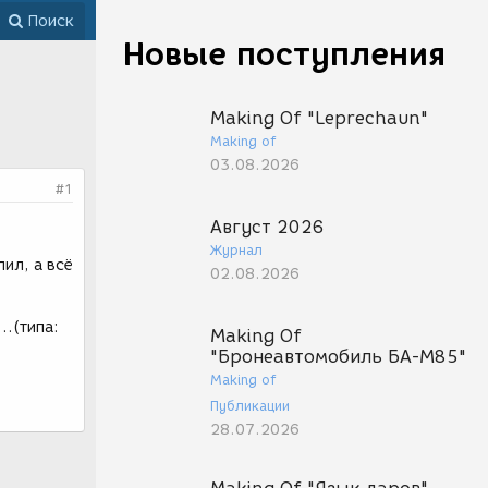
Поиск
Новые поступления
Making Of "Leprechaun"
Making of
03.08.2026
#1
Август 2026
Журнал
лил, а всё
02.08.2026
..(типа:
Making Of
"Бронеавтомобиль БА-М85"
Making of
Публикации
28.07.2026