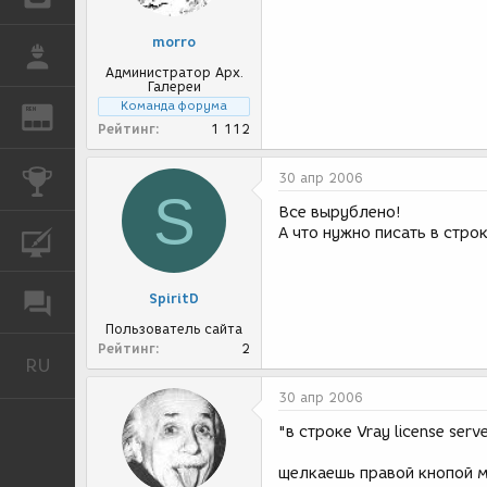
morro
РАБОТА
Администратор Арх.
Галереи
Команда форума
REN
ЖУРНАЛ
Рейтинг
1 112
КОНКУРСЫ
30 апр 2006
S
Все вырублено!
А что нужно писать в строк
КУРСЫ
SpiritD
ФОРУМ
Пользователь сайта
Рейтинг
2
RU
Русский
30 апр 2006
"в строке Vray license ser
щелкаешь правой кнопой м