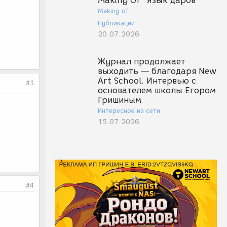
Making Of "Язык даров"
Making of
Публикации
20.07.2026
Журнал продолжает
выходить — благодаря New
Art School. Интервью с
#3
основателем школы Егором
Гришиным
Интересное из сети
15.07.2026
#4