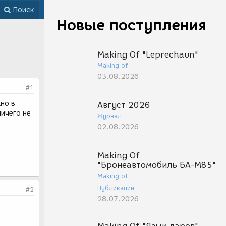
Поиск
Новые поступления
Making Of "Leprechaun"
Making of
03.08.2026
#1
ано в
Август 2026
ничего не
Журнал
02.08.2026
Making Of
"Бронеавтомобиль БА-М85"
Making of
Публикации
#2
28.07.2026