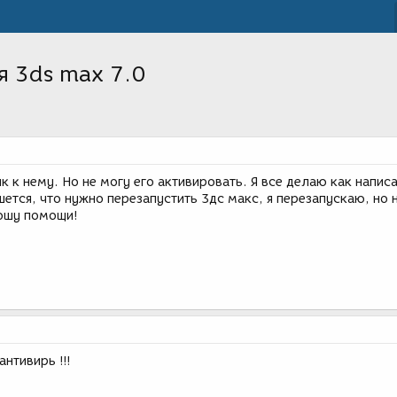
я 3ds max 7.0
як к нему. Но не могу его активировать. Я все делаю как напис
ется, что нужно перезапустить 3дс макс, я перезапускаю, но 
ошу помощи!
антивирь !!!