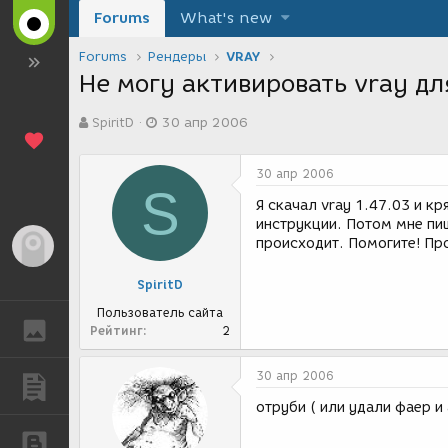
Forums
What's new
Forums
Рендеры
VRAY
Не могу активировать vray дл
А
Д
SpiritD
30 апр 2006
в
а
т
т
о
а
30 апр 2006
р
с
S
т
о
Я скачал vray 1.47.03 и кр
е
з
инструкции. Потом мне пиш
м
д
происходит. Помогите! Пр
Гость
ы
а
н
SpiritD
и
я
Пользователь сайта
ГАЛЕРЕЯ
Рейтинг
2
30 апр 2006
ПУБЛИКАЦИИ
отруби ( или удали фаер и 
БЛОГИ